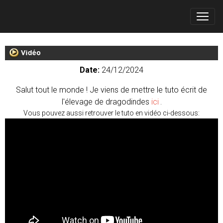
Date:
24/12/2024
Salut tout le monde ! Je viens de mettre le tuto écrit de
l'élevage de dragodindes
ici
.
Vous pouvez aussi retrouver le tuto en vidéo ci-dessous: